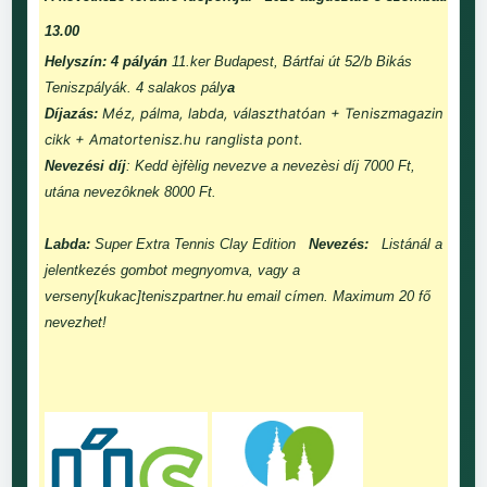
13.00
Helyszín: 4 pályán
11.ker Budapest, Bártfai út 52/b Bikás
Teniszpályák. 4 salakos pály
a
Méz, pálma, labda, választhatóan + Teniszmagazin
Díjazás:
cikk + Amatortenisz.hu ranglista pont.
Nevezési díj
: Kedd èjfèlig nevezve a nevezèsi díj 7000 Ft,
utána nevezôknek 8000 Ft.
Labda:
Super Extra Tennis Clay Edition
Nevezés:
Listánál a
jelentkezés gombot megnyomva, vagy a
verseny[kukac]teniszpartner.hu email címen. Maximum 20 fő
nevezhet!