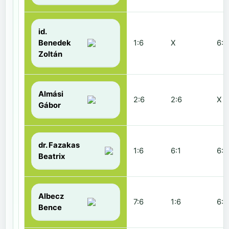
id.
Benedek
1:6
X
6:2
Zoltán
Almási
2:6
2:6
X
Gábor
dr. Fazakas
1:6
6:1
6:0
Beatrix
Albecz
7:6
1:6
6:3
Bence