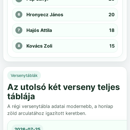
Hronyecz János
20
Hajós Attila
18
Kovács Zoli
15
Versenytáblák
Az utolsó két verseny teljes
táblája
A régi versenytábla adatai modernebb, a honlap
zöld arculatához igazított keretben.
2026-07-25