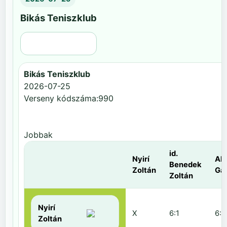
Bikás Teniszklub
Régi nézet
Bikás Teniszklub
2026-07-25
Verseny kódszáma:990
Jobbak
id.
Nyirí
Al
Benedek
Zoltán
Gá
Zoltán
Nyirí
X
6:1
6:2
Zoltán