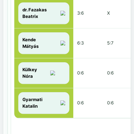
dr. Fazakas
3:6
X
Beatrix
Kende
6:3
5:7
Mátyás
Külkey
0:6
0:6
Nóra
Gyarmati
0:6
0:6
Katalin