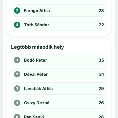
Faragó Attila
23
Tóth Sándor
22
Legtöbb második hely
Bodó Péter
35
Dévai Péter
31
Lanstiák Attila
29
Csizy Dezső
26
Pap Sanyi
26