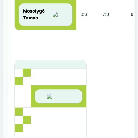
Mosolygó
6:3
7:6
6:1
Tamás