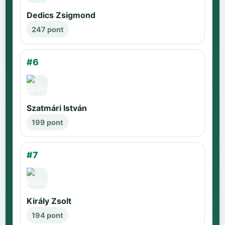
Dedics Zsigmond
247 pont
#6
Szatmári István
199 pont
#7
Király Zsolt
194 pont