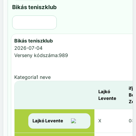
Bikás teniszklub
Régi nézet
Bikás teniszklub
2026-07-04
Verseny kódszáma:989
Kategoria1 neve
ifj.
Lajkó
Be
Levente
Zol
Lajkó Levente
X
0:6