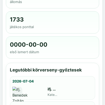
állomás
1733
játékos ponttal
0000-00-00
első ismert dátum
Legutóbbi körverseny-győztesek
2026-07-04
ifj. Benedek Zoltán
Kategoria1 neve · döntős: Lajkó Hunor