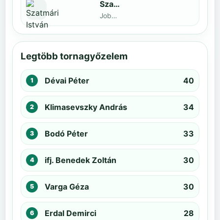
Szatmári István
Jobbak · döntős: Kiss Barnabás
Legtöbb tornagyőzelem
Dévai Péter
40
Klimasevszky András
34
Bodó Péter
33
ifj. Benedek Zoltán
30
Varga Géza
30
Erdal Demirci
28