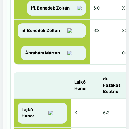
ifj. Benedek Zoltán
6:0
X
id. Benedek Zoltán
6:3
3:6
Ábrahám Márton
0:6
dr.
Lajkó
Fazakas
Hunor
Beatrix
Lajkó
X
6:3
Hunor