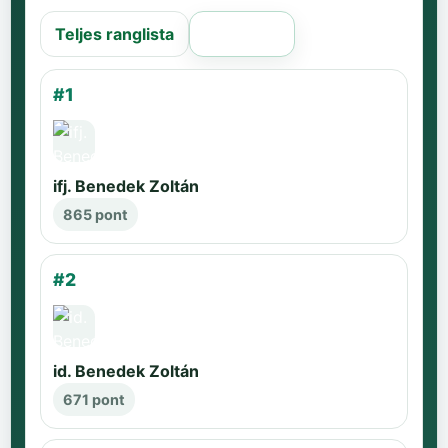
Teljes ranglista
Régi oldal
#1
ifj. Benedek Zoltán
865 pont
#2
id. Benedek Zoltán
671 pont