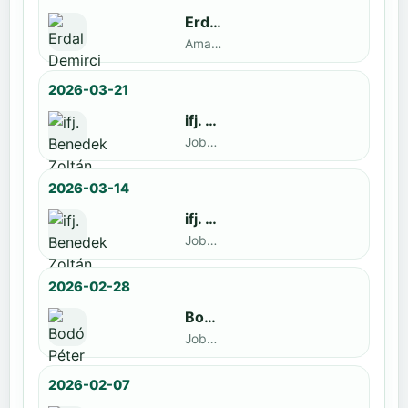
Erdal Demirci
Amatőr · döntős: Enyedi Gergely
2026-03-21
ifj. Benedek Zoltán
Jobbak · döntős: Szatmári István
2026-03-14
ifj. Benedek Zoltán
Jobbak · döntős: id. Benedek Zoltán
2026-02-28
Bodó Péter
Jobbak · döntős: Kocsó Sándor
2026-02-07