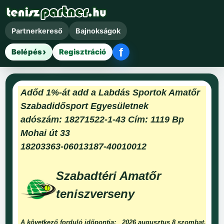
Partnerkereső
Bajnokságok
f
Belépés
Regisztráció
Facebook belépés
Adőd 1%-át add a Labdás Sportok Amatőr
Szabadidősport Egyesületnek
adószám: 18271522-1-43 Cím: 1119 Bp
Mohai út 33
18203363-06013187-40010012
Szabadtéri Amatőr
teniszverseny
A következő forduló időpontja:
2026 augusztus 8 szombat.