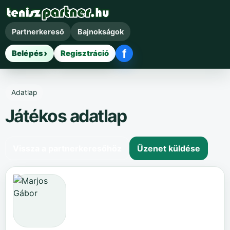
Partnerkereső
Bajnokságok
f
Belépés
Regisztráció
Facebook belépés
Adatlap
Játékos adatlap
Vissza a partnerkeresőhöz
Üzenet küldése