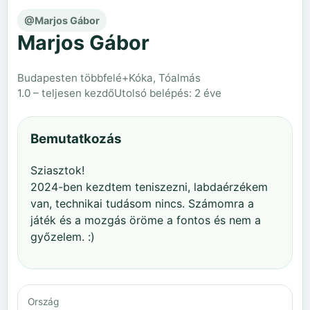
@Marjos Gábor
Marjos Gábor
Budapesten többfelé+Kóka, Tóalmás
1.0 – teljesen kezdő
Utolsó belépés: 2 éve
Bemutatkozás
Sziasztok!
2024-ben kezdtem teniszezni, labdaérzékem
van, technikai tudásom nincs. Számomra a
játék és a mozgás öröme a fontos és nem a
győzelem. :)
Ország