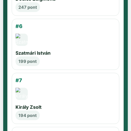
247 pont
#6
Szatmári István
199 pont
#7
Király Zsolt
194 pont