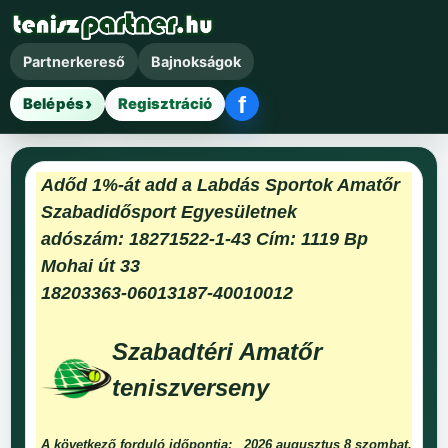
Partnerkereső
Bajnokságok
f
Belépés
Regisztráció
Facebook belépés
Adőd 1%-át add a Labdás Sportok Amatőr
Szabadidősport Egyesületnek
adószám: 18271522-1-43 Cím: 1119 Bp
Mohai út 33
18203363-06013187-40010012
Szabadtéri Amatőr
teniszverseny
A következő forduló időpontja:
2026 augusztus 8 szombat.