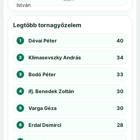
Legtöbb tornagyőzelem
Dévai Péter
40
Klimasevszky András
34
Bodó Péter
33
ifj. Benedek Zoltán
30
Varga Géza
30
Erdal Demirci
28