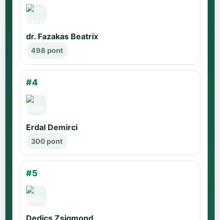
dr. Fazakas Beatrix
498 pont
#4
Erdal Demirci
300 pont
#5
Dedics Zsigmond