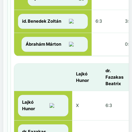
id. Benedek Zoltán
6:3
3:6
Ábrahám Márton
0:6
dr.
Lajkó
Fazakas
Hunor
Beatrix
Lajkó
X
6:3
Hunor
dr. Fazakas