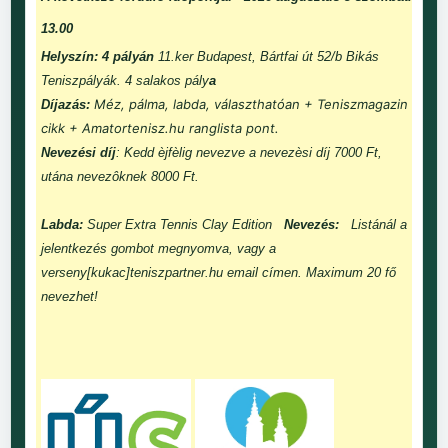
13.00
Helyszín: 4 pályán
11.ker Budapest, Bártfai út 52/b Bikás
Teniszpályák. 4 salakos pály
a
Méz, pálma, labda, választhatóan + Teniszmagazin
Díjazás:
cikk + Amatortenisz.hu ranglista pont.
Nevezési díj
: Kedd èjfèlig nevezve a nevezèsi díj 7000 Ft,
utána nevezôknek 8000 Ft.
Labda:
Super Extra Tennis Clay Edition
Nevezés:
Listánál a
jelentkezés gombot megnyomva, vagy a
verseny[kukac]teniszpartner.hu email címen. Maximum 20 fő
nevezhet!