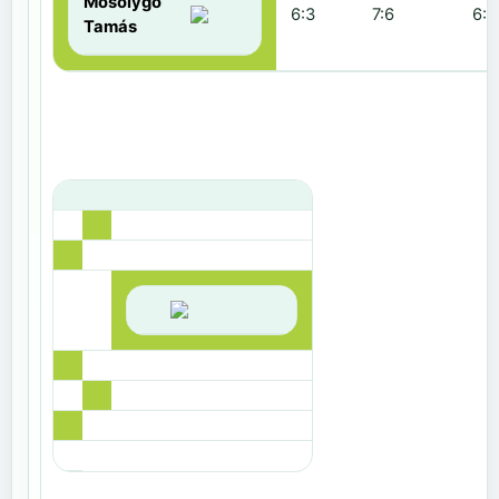
Mosolygó
6:3
7:6
6:1
Tamás