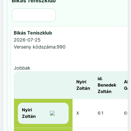
Bikás Teniszklub
Régi nézet
Bikás Teniszklub
2026-07-25
Verseny kódszáma:990
Jobbak
id.
Nyirí
Al
Benedek
Zoltán
Gá
Zoltán
Nyirí
X
6:1
6:2
Zoltán