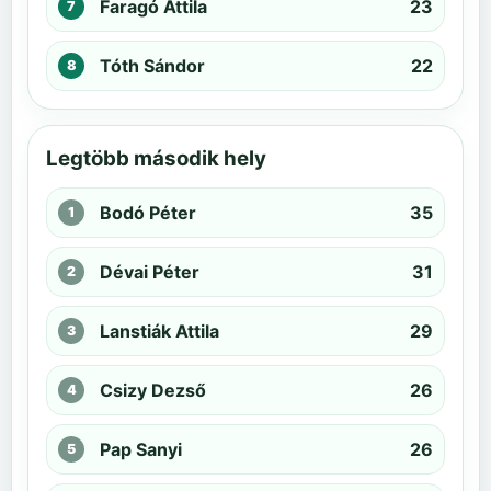
Faragó Attila
23
Tóth Sándor
22
Legtöbb második hely
Bodó Péter
35
Dévai Péter
31
Lanstiák Attila
29
Csizy Dezső
26
Pap Sanyi
26