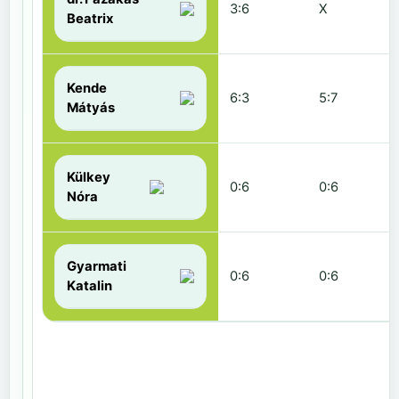
3:6
X
Beatrix
Kende
6:3
5:7
Mátyás
Külkey
0:6
0:6
Nóra
Gyarmati
0:6
0:6
Katalin