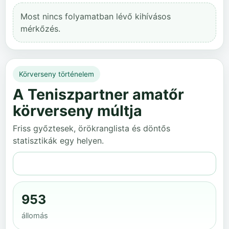
Most nincs folyamatban lévő kihívásos
mérkőzés.
Körverseny történelem
A Teniszpartner amatőr
körverseny múltja
Friss győztesek, örökranglista és döntős
statisztikák egy helyen.
Teljes történelem
953
állomás