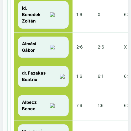
id.
Benedek
1:6
X
6:2
Zoltán
Almási
2:6
2:6
X
Gábor
dr. Fazakas
1:6
6:1
6:0
Beatrix
Albecz
7:6
1:6
6:3
Bence