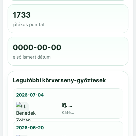
1733
játékos ponttal
0000-00-00
első ismert dátum
Legutóbbi körverseny-győztesek
2026-07-04
ifj. Benedek Zoltán
Kategoria1 neve · döntős: Lajkó Hunor
2026-06-20