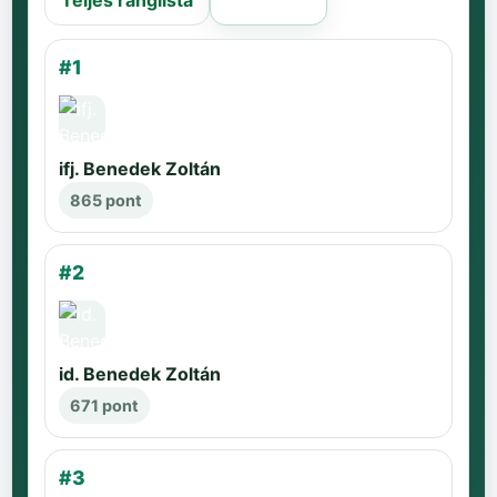
Teljes ranglista
Régi oldal
#1
ifj. Benedek Zoltán
865 pont
#2
id. Benedek Zoltán
671 pont
#3