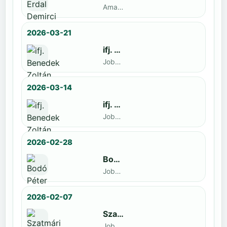
Amatőr · döntős: Enyedi Gergely
2026-03-21
ifj. Benedek Zoltán
Jobbak · döntős: Szatmári István
2026-03-14
ifj. Benedek Zoltán
Jobbak · döntős: id. Benedek Zoltán
2026-02-28
Bodó Péter
Jobbak · döntős: Kocsó Sándor
2026-02-07
Szatmári István
Jobbak · döntős: Kiss Barnabás