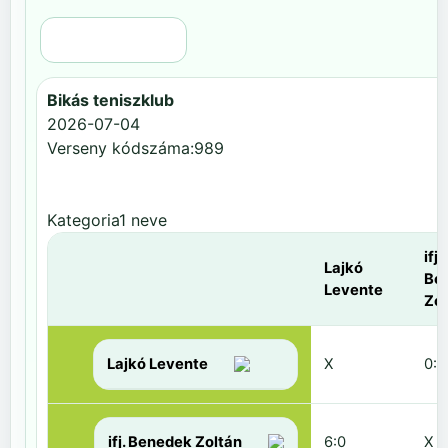
Régi nézet
Bikás teniszklub
2026-07-04
Verseny kódszáma:989
Kategoria1 neve
ifj.
Lajkó
Be
Levente
Zol
Lajkó Levente
X
0:6
ifj. Benedek Zoltán
6:0
X