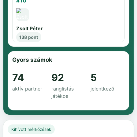
#10
Zsolt Péter
138 pont
Gyors számok
74
92
5
aktív partner
ranglistás
jelentkező
játékos
Kihívott mérkőzések