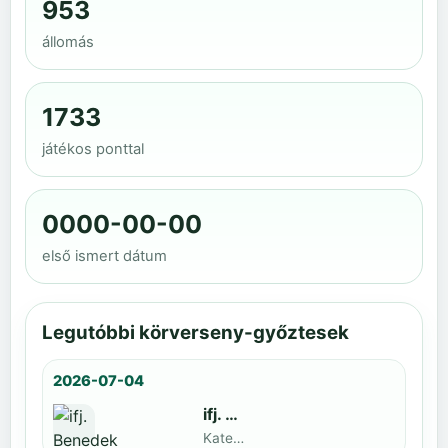
953
állomás
1733
játékos ponttal
0000-00-00
első ismert dátum
Legutóbbi körverseny-győztesek
2026-07-04
ifj. Benedek Zoltán
Kategoria1 neve · döntős: Lajkó Hunor