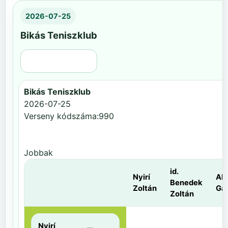
2026-07-25
Bikás Teniszklub
Régi nézet
Bikás Teniszklub
2026-07-25
Verseny kódszáma:990
Jobbak
id.
Nyirí
Al
Benedek
Zoltán
Gá
Zoltán
Nyirí