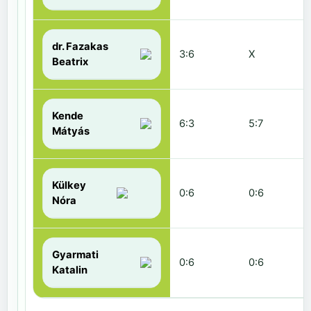
dr. Fazakas
3:6
X
Beatrix
Kende
6:3
5:7
Mátyás
Külkey
0:6
0:6
Nóra
Gyarmati
0:6
0:6
Katalin