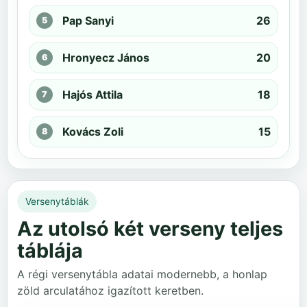
Pap Sanyi
26
Hronyecz János
20
Hajós Attila
18
Kovács Zoli
15
Versenytáblák
Az utolsó két verseny teljes
táblája
A régi versenytábla adatai modernebb, a honlap
zöld arculatához igazított keretben.