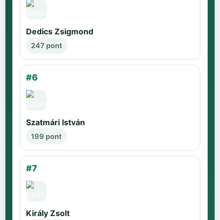
Dedics Zsigmond
247 pont
#6
Szatmári István
199 pont
#7
Király Zsolt