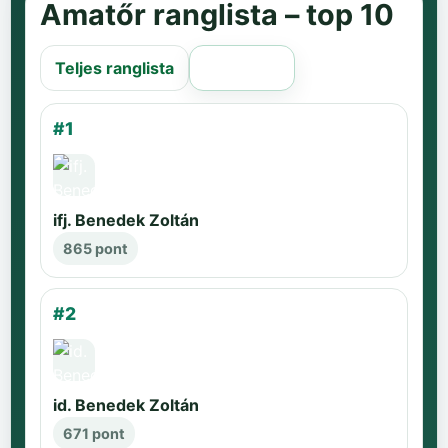
Amatőr ranglista – top 10
Teljes ranglista
Régi oldal
#1
ifj. Benedek Zoltán
865 pont
#2
id. Benedek Zoltán
671 pont