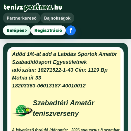
Partnerkereső
Bajnokságok
f
Belépés
Regisztráció
Facebook belépés
Adőd 1%-át add a Labdás Sportok Amatőr
Szabadidősport Egyesületnek
adószám: 18271522-1-43 Cím: 1119 Bp
Mohai út 33
18203363-06013187-40010012
Szabadtéri Amatőr
teniszverseny
A következő forduló időpontja:
2026 augusztus 8 szombat.