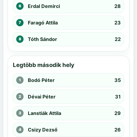
Erdal Demirci
28
Faragó Attila
23
Tóth Sándor
22
Legtöbb második hely
Bodó Péter
35
Dévai Péter
31
Lanstiák Attila
29
Csizy Dezső
26