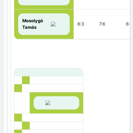
Mosolygó
6:3
7:6
6:1
Tamás