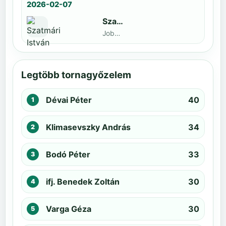
2026-02-07
Szatmári István
Jobbak · döntős: Kiss Barnabás
Legtöbb tornagyőzelem
Dévai Péter
40
Klimasevszky András
34
Bodó Péter
33
ifj. Benedek Zoltán
30
Varga Géza
30