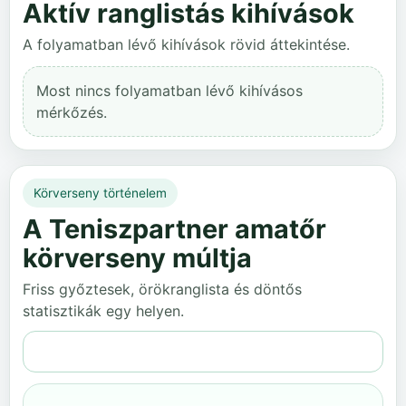
Aktív ranglistás kihívások
A folyamatban lévő kihívások rövid áttekintése.
Most nincs folyamatban lévő kihívásos
mérkőzés.
Körverseny történelem
A Teniszpartner amatőr
körverseny múltja
Friss győztesek, örökranglista és döntős
statisztikák egy helyen.
Teljes történelem