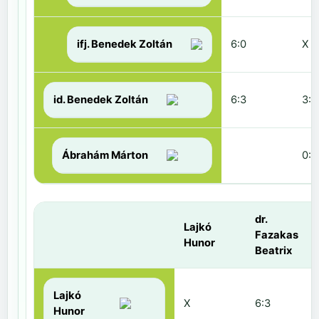
ifj. Benedek Zoltán
6:0
X
id. Benedek Zoltán
6:3
3:6
Ábrahám Márton
0:6
dr.
Lajkó
Fazakas
Hunor
Beatrix
Lajkó
X
6:3
Hunor