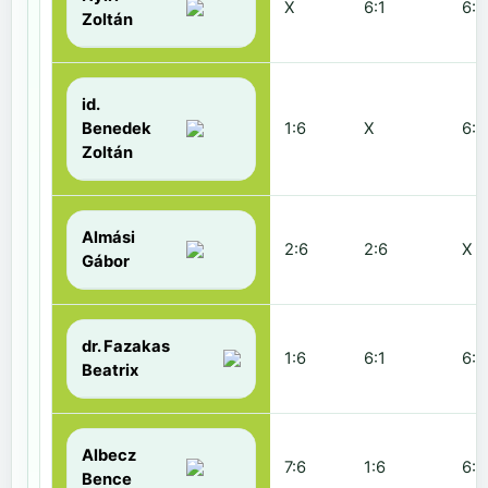
X
6:1
6:2
Zoltán
id.
Benedek
1:6
X
6:2
Zoltán
Almási
2:6
2:6
X
Gábor
dr. Fazakas
1:6
6:1
6:0
Beatrix
Albecz
7:6
1:6
6:3
Bence