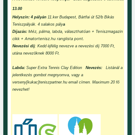
13.00
Helyszín: 4 pályán
11.ker Budapest, Bártfai út 52/b Bikás
Teniszpályák. 4 salakos pály
a
Méz, pálma, labda, választhatóan + Teniszmagazin
Díjazás:
cikk + Amatortenisz.hu ranglista pont.
Nevezési díj
: Kedd èjfèlig nevezve a nevezèsi díj 7000 Ft,
utána nevezôknek 8000 Ft.
Labda:
Super Extra Tennis Clay Edition
Nevezés:
Listánál a
jelentkezés gombot megnyomva, vagy a
verseny[kukac]teniszpartner.hu email címen. Maximum 20 fő
nevezhet!