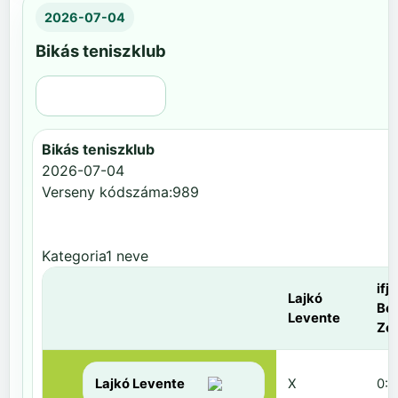
2026-07-04
Bikás teniszklub
Régi nézet
Bikás teniszklub
2026-07-04
Verseny kódszáma:989
Kategoria1 neve
ifj.
Lajkó
Be
Levente
Zol
Lajkó Levente
X
0:6