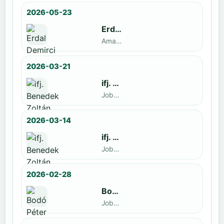
2026-05-23
Erdal Demirci
Amatőr · döntős: Enyedi Gergely
2026-03-21
ifj. Benedek Zoltán
Jobbak · döntős: Szatmári István
2026-03-14
ifj. Benedek Zoltán
Jobbak · döntős: id. Benedek Zoltán
2026-02-28
Bodó Péter
Jobbak · döntős: Kocsó Sándor