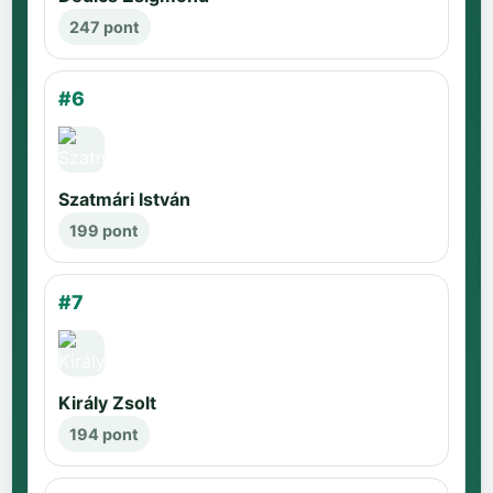
247 pont
#6
Szatmári István
199 pont
#7
Király Zsolt
194 pont