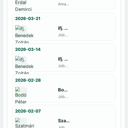
Amatőr · döntős: Enyedi Gergely
2026-03-21
ifj. Benedek Zoltán
Jobbak · döntős: Szatmári István
2026-03-14
ifj. Benedek Zoltán
Jobbak · döntős: id. Benedek Zoltán
2026-02-28
Bodó Péter
Jobbak · döntős: Kocsó Sándor
2026-02-07
Szatmári István
Jobbak · döntős: Kiss Barnabás