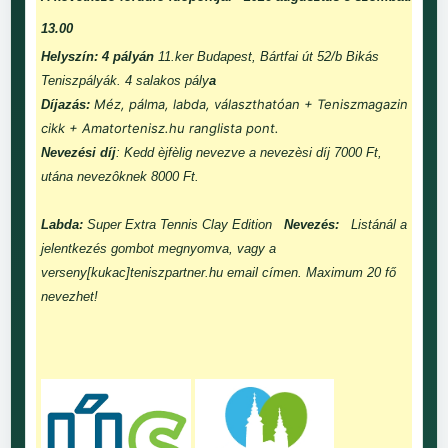
13.00
Helyszín: 4 pályán
11.ker Budapest, Bártfai út 52/b Bikás
Teniszpályák. 4 salakos pály
a
Méz, pálma, labda, választhatóan + Teniszmagazin
Díjazás:
cikk + Amatortenisz.hu ranglista pont.
Nevezési díj
: Kedd èjfèlig nevezve a nevezèsi díj 7000 Ft,
utána nevezôknek 8000 Ft.
Labda:
Super Extra Tennis Clay Edition
Nevezés:
Listánál a
jelentkezés gombot megnyomva, vagy a
verseny[kukac]teniszpartner.hu email címen. Maximum 20 fő
nevezhet!