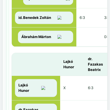
id. Benedek Zoltán
6:3
3:6
Ábrahám Márton
0:6
dr.
Lajkó
Fazakas
Hunor
Beatrix
Lajkó
X
6:3
Hunor
dr. Fazakas