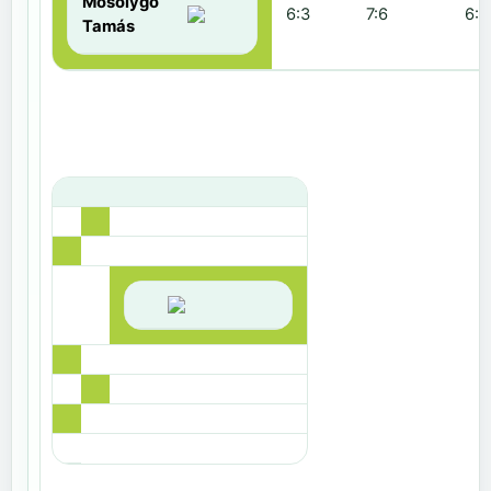
Mosolygó
6:3
7:6
6:1
Tamás