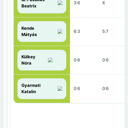
3:6
X
Beatrix
Kende
6:3
5:7
Mátyás
Külkey
0:6
0:6
Nóra
Gyarmati
0:6
0:6
Katalin