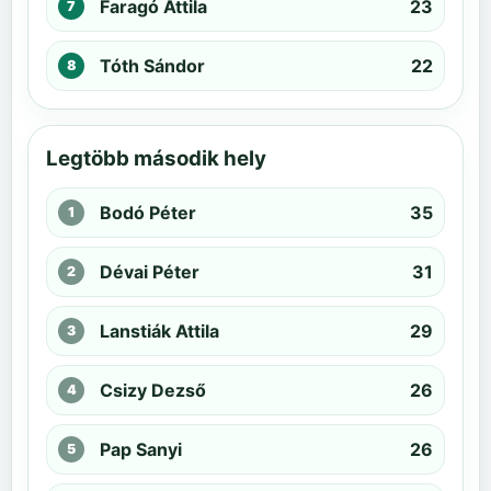
Faragó Attila
23
Tóth Sándor
22
Legtöbb második hely
Bodó Péter
35
Dévai Péter
31
Lanstiák Attila
29
Csizy Dezső
26
Pap Sanyi
26