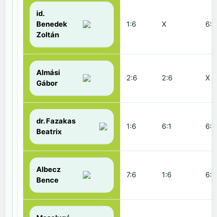
id.
Benedek
1:6
X
6:2
Zoltán
Almási
2:6
2:6
X
Gábor
dr. Fazakas
1:6
6:1
6:0
Beatrix
Albecz
7:6
1:6
6:3
Bence