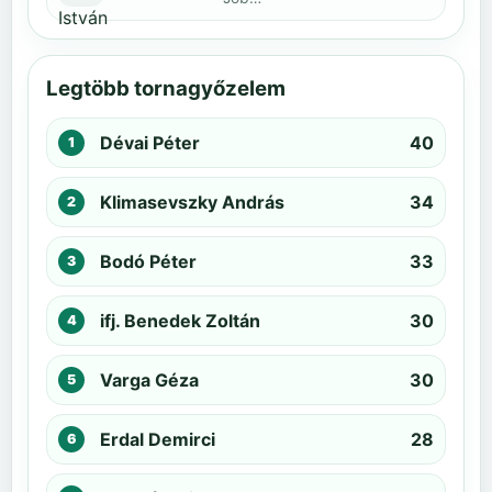
Legtöbb tornagyőzelem
Dévai Péter
40
Klimasevszky András
34
Bodó Péter
33
ifj. Benedek Zoltán
30
Varga Géza
30
Erdal Demirci
28