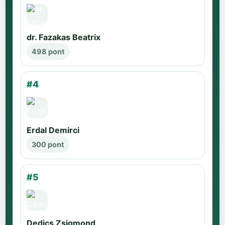
dr. Fazakas Beatrix
498 pont
#4
Erdal Demirci
300 pont
#5
Dedics Zsigmond