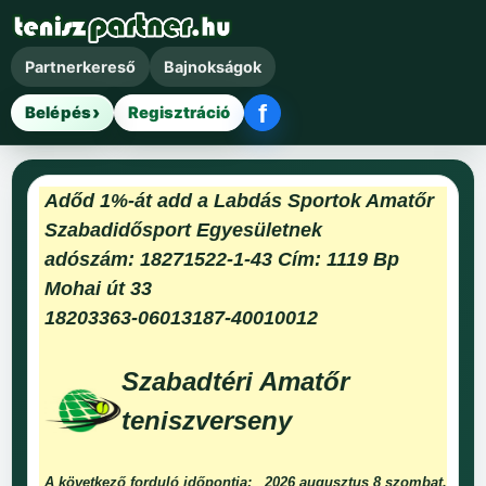
Partnerkereső
Bajnokságok
f
Belépés
Regisztráció
Facebook belépés
Adőd 1%-át add a Labdás Sportok Amatőr
Szabadidősport Egyesületnek
adószám: 18271522-1-43 Cím: 1119 Bp
Mohai út 33
18203363-06013187-40010012
Szabadtéri Amatőr
teniszverseny
A következő forduló időpontja:
2026 augusztus 8 szombat.