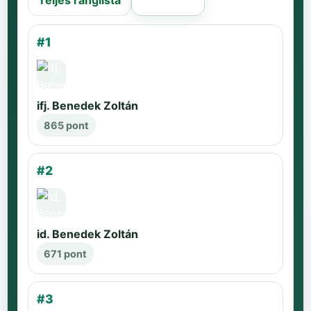
Teljes ranglista
Régi oldal
#1
ifj. Benedek Zoltán
865 pont
#2
id. Benedek Zoltán
671 pont
#3