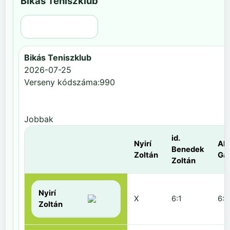
Bikás Teniszklub
Régi nézet
Bikás Teniszklub
2026-07-25
Verseny kódszáma:990
Jobbak
id.
Nyirí
Al
Benedek
Zoltán
Gá
Zoltán
Nyirí
X
6:1
6:2
Zoltán