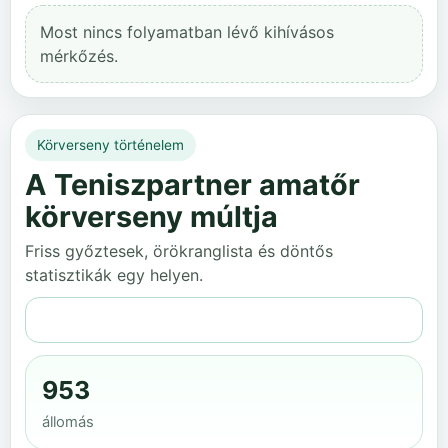
Most nincs folyamatban lévő kihívásos
mérkőzés.
Körverseny történelem
A Teniszpartner amatőr
körverseny múltja
Friss győztesek, örökranglista és döntős
statisztikák egy helyen.
Teljes történelem
953
állomás