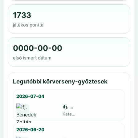
1733
játékos ponttal
0000-00-00
első ismert dátum
Legutóbbi körverseny-győztesek
2026-07-04
ifj. Benedek Zoltán
Kategoria1 neve · döntős: Lajkó Hunor
2026-06-20