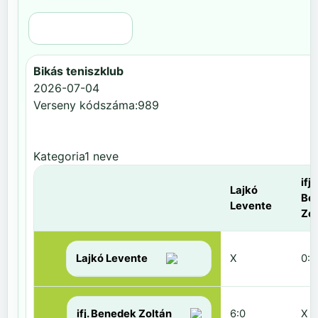
Régi nézet
Bikás teniszklub
2026-07-04
Verseny kódszáma:989
Kategoria1 neve
ifj.
Lajkó
Be
Levente
Zol
Lajkó Levente
X
0:6
ifj. Benedek Zoltán
6:0
X