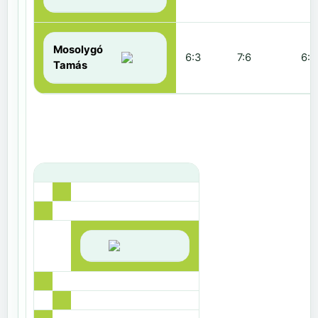
Mosolygó
6:3
7:6
6:1
Tamás