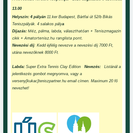
13.00
Helyszín: 4 pályán
11.ker Budapest, Bártfai út 52/b Bikás
Teniszpályák. 4 salakos pály
a
Méz, pálma, labda, választhatóan + Teniszmagazin
Díjazás:
cikk + Amatortenisz.hu ranglista pont.
Nevezési díj
: Kedd èjfèlig nevezve a nevezèsi díj 7000 Ft,
utána nevezôknek 8000 Ft.
Labda:
Super Extra Tennis Clay Edition
Nevezés:
Listánál a
jelentkezés gombot megnyomva, vagy a
verseny[kukac]teniszpartner.hu email címen. Maximum 20 fő
nevezhet!