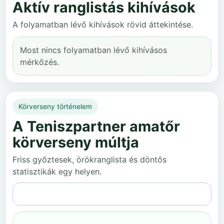
Aktív ranglistás kihívások
A folyamatban lévő kihívások rövid áttekintése.
Most nincs folyamatban lévő kihívásos
mérkőzés.
Körverseny történelem
A Teniszpartner amatőr
körverseny múltja
Friss győztesek, örökranglista és döntős
statisztikák egy helyen.
Teljes történelem