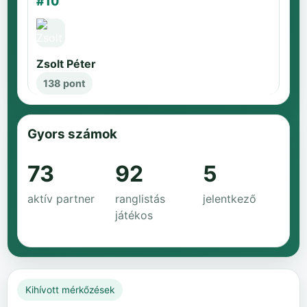
#10
Zsolt Péter
138 pont
Gyors számok
73
92
5
aktív partner
ranglistás
jelentkező
játékos
Kihívott mérkőzések