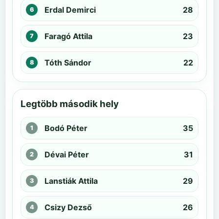
Erdal Demirci
28
Faragó Attila
23
Tóth Sándor
22
Legtöbb második hely
Bodó Péter
35
Dévai Péter
31
Lanstiák Attila
29
Csizy Dezső
26