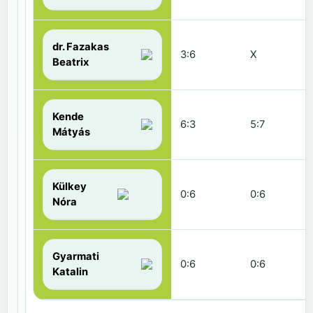
dr. Fazakas
3:6
X
Beatrix
Kende
6:3
5:7
Mátyás
Külkey
0:6
0:6
Nóra
Gyarmati
0:6
0:6
Katalin