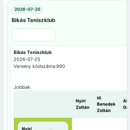
2026-07-25
Bikás Teniszklub
Régi nézet
Bikás Teniszklub
2026-07-25
Verseny kódszáma:990
Jobbak
id.
Nyirí
Al
Benedek
Zoltán
Gá
Zoltán
Nyirí