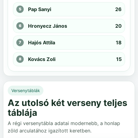
Pap Sanyi
26
Hronyecz János
20
Hajós Attila
18
Kovács Zoli
15
Versenytáblák
Az utolsó két verseny teljes
táblája
A régi versenytábla adatai modernebb, a honlap
zöld arculatához igazított keretben.