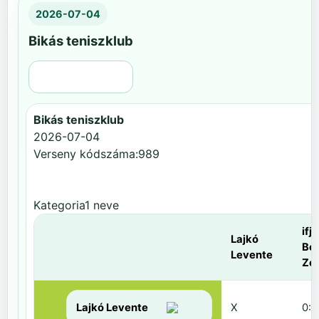
2026-07-04
Bikás teniszklub
Régi nézet
Bikás teniszklub
2026-07-04
Verseny kódszáma:989
Kategoria1 neve
ifj.
Lajkó
Be
Levente
Zol
Lajkó Levente
X
0:6