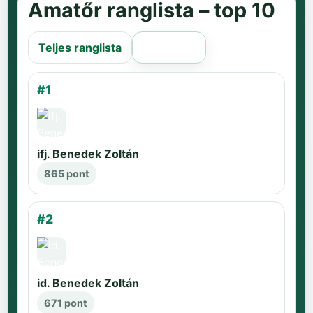
Amatőr ranglista – top 10
Teljes ranglista
Régi oldal
#1
ifj. Benedek Zoltán
865 pont
#2
id. Benedek Zoltán
671 pont