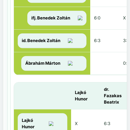
ifj. Benedek Zoltán
6:0
X
id. Benedek Zoltán
6:3
3:6
Ábrahám Márton
0:6
dr.
Lajkó
Fazakas
Hunor
Beatrix
Lajkó
X
6:3
Hunor