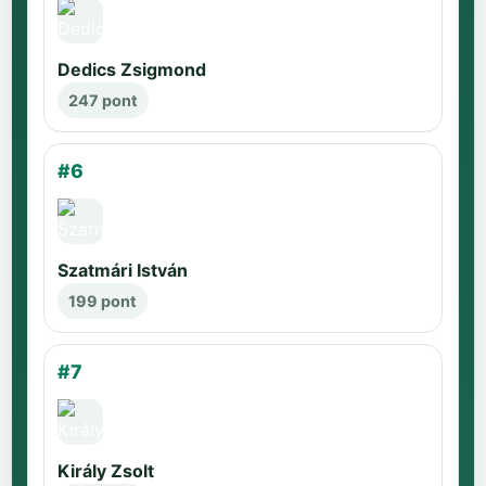
Dedics Zsigmond
247 pont
#6
Szatmári István
199 pont
#7
Király Zsolt