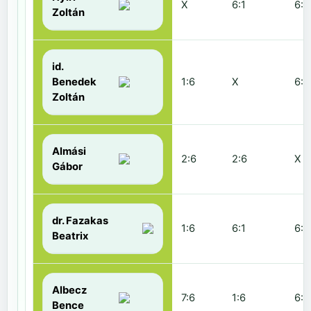
X
6:1
6:2
Zoltán
id.
Benedek
1:6
X
6:2
Zoltán
Almási
2:6
2:6
X
Gábor
dr. Fazakas
1:6
6:1
6:0
Beatrix
Albecz
7:6
1:6
6:3
Bence