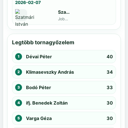
2026-02-07
Szatmári István
Jobbak · döntős: Kiss Barnabás
Legtöbb tornagyőzelem
Dévai Péter
40
Klimasevszky András
34
Bodó Péter
33
ifj. Benedek Zoltán
30
Varga Géza
30