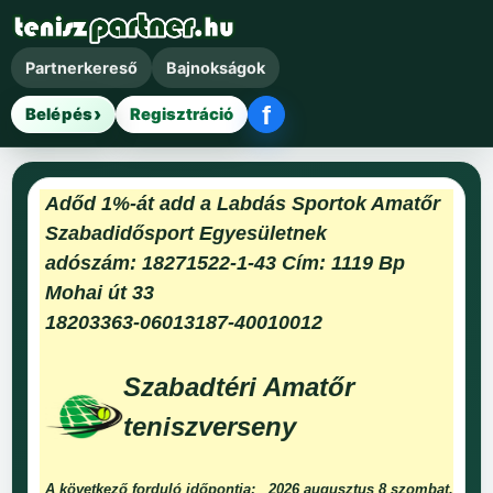
Partnerkereső
Bajnokságok
f
Belépés
Regisztráció
Facebook belépés
Adőd 1%-át add a Labdás Sportok Amatőr
Szabadidősport Egyesületnek
adószám: 18271522-1-43 Cím: 1119 Bp
Mohai út 33
18203363-06013187-40010012
Szabadtéri Amatőr
teniszverseny
A következő forduló időpontja:
2026 augusztus 8 szombat.