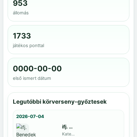
953
állomás
1733
játékos ponttal
0000-00-00
első ismert dátum
Legutóbbi körverseny-győztesek
2026-07-04
ifj. Benedek Zoltán
Kategoria1 neve · döntős: Lajkó Hunor