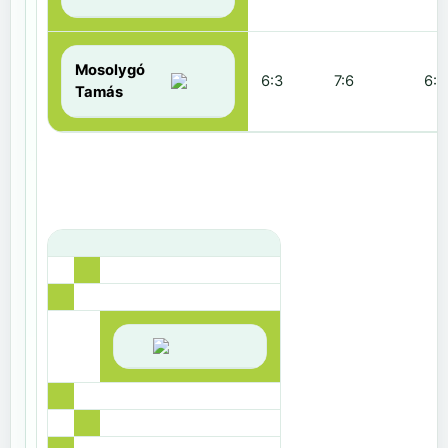
Mosolygó
6:3
7:6
6:1
Tamás