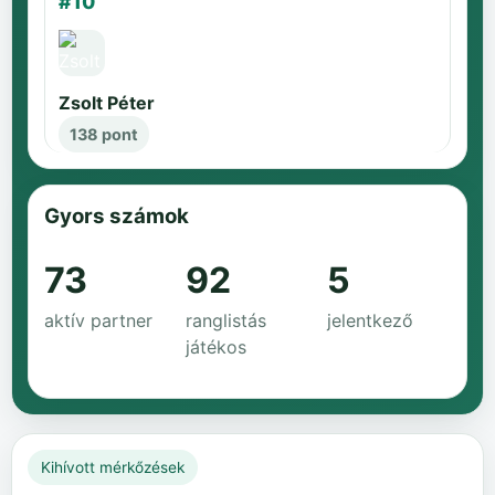
#10
Zsolt Péter
138 pont
Gyors számok
73
92
5
aktív partner
ranglistás
jelentkező
játékos
Kihívott mérkőzések