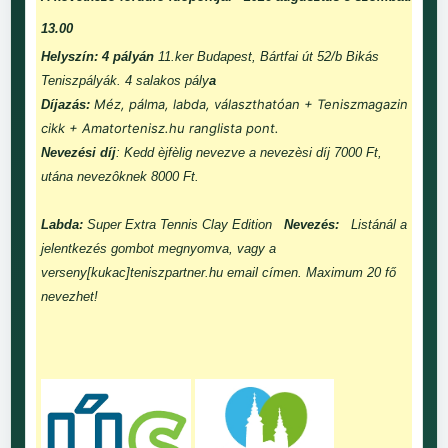
13.00
Helyszín: 4 pályán
11.ker Budapest, Bártfai út 52/b Bikás
Teniszpályák. 4 salakos pály
a
Méz, pálma, labda, választhatóan + Teniszmagazin
Díjazás:
cikk + Amatortenisz.hu ranglista pont.
Nevezési díj
: Kedd èjfèlig nevezve a nevezèsi díj 7000 Ft,
utána nevezôknek 8000 Ft.
Labda:
Super Extra Tennis Clay Edition
Nevezés:
Listánál a
jelentkezés gombot megnyomva, vagy a
verseny[kukac]teniszpartner.hu email címen. Maximum 20 fő
nevezhet!