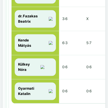
dr. Fazakas
3:6
X
Beatrix
Kende
6:3
5:7
Mátyás
Külkey
0:6
0:6
Nóra
Gyarmati
0:6
0:6
Katalin