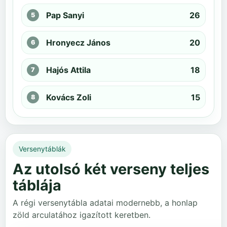
Pap Sanyi
26
Hronyecz János
20
Hajós Attila
18
Kovács Zoli
15
Versenytáblák
Az utolsó két verseny teljes
táblája
A régi versenytábla adatai modernebb, a honlap
zöld arculatához igazított keretben.