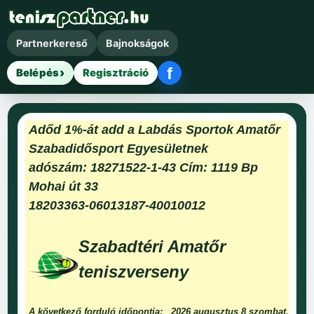
Partnerkereső
Bajnokságok
f
Belépés
Regisztráció
Facebook belépés
Adőd 1%-át add a Labdás Sportok Amatőr
Szabadidősport Egyesületnek
adószám: 18271522-1-43 Cím: 1119 Bp
Mohai út 33
18203363-06013187-40010012
Szabadtéri Amatőr
teniszverseny
A következő forduló időpontja:
2026 augusztus 8 szombat.