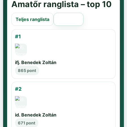
Amatőr ranglista – top 10
Teljes ranglista
Régi oldal
#1
ifj. Benedek Zoltán
865 pont
#2
id. Benedek Zoltán
671 pont