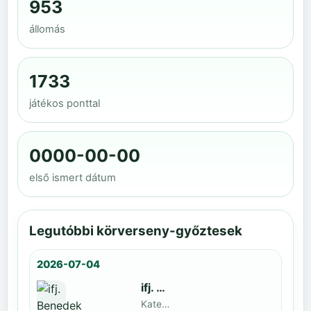
953
állomás
1733
játékos ponttal
0000-00-00
első ismert dátum
Legutóbbi körverseny-győztesek
2026-07-04
ifj. Benedek Zoltán
Kategoria1 neve · döntős: Lajkó Hunor