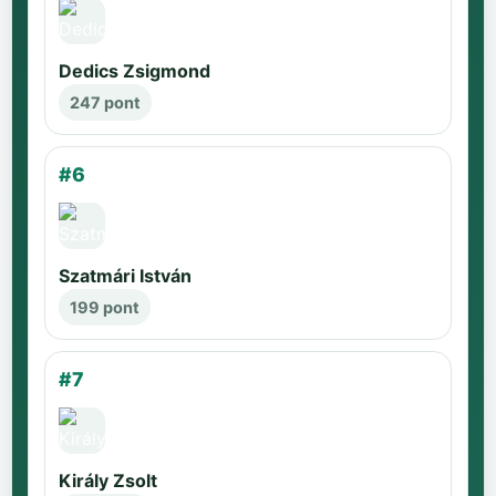
Dedics Zsigmond
247 pont
#6
Szatmári István
199 pont
#7
Király Zsolt