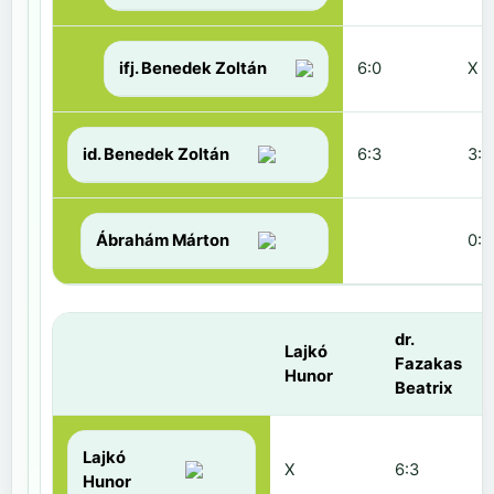
ifj. Benedek Zoltán
6:0
X
id. Benedek Zoltán
6:3
3:6
Ábrahám Márton
0:6
dr.
Lajkó
Fazakas
Hunor
Beatrix
Lajkó
X
6:3
Hunor