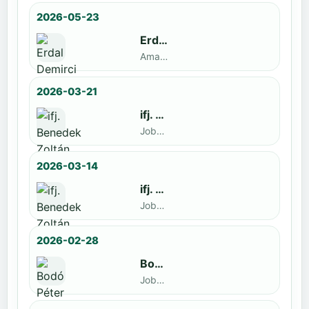
2026-05-23
Erdal Demirci
Amatőr · döntős: Enyedi Gergely
2026-03-21
ifj. Benedek Zoltán
Jobbak · döntős: Szatmári István
2026-03-14
ifj. Benedek Zoltán
Jobbak · döntős: id. Benedek Zoltán
2026-02-28
Bodó Péter
Jobbak · döntős: Kocsó Sándor