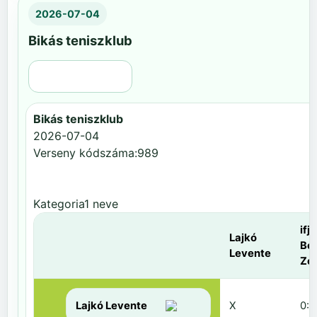
2026-07-04
Bikás teniszklub
Régi nézet
Bikás teniszklub
2026-07-04
Verseny kódszáma:989
Kategoria1 neve
ifj.
Lajkó
Be
Levente
Zol
Lajkó Levente
X
0:6