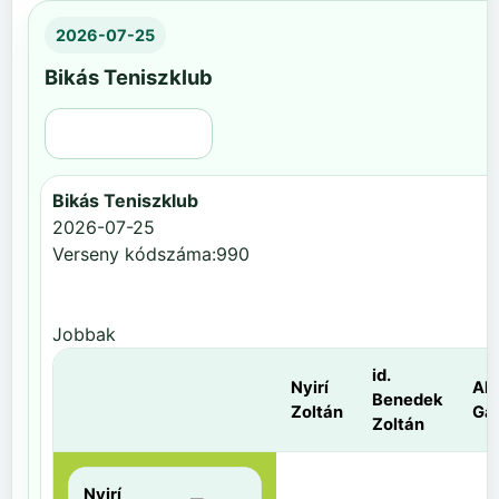
2026-07-25
Bikás Teniszklub
Régi nézet
Bikás Teniszklub
2026-07-25
Verseny kódszáma:990
Jobbak
id.
Nyirí
Al
Benedek
Zoltán
Gá
Zoltán
Nyirí