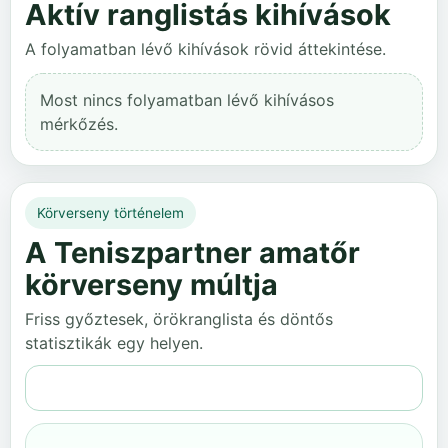
Aktív ranglistás kihívások
A folyamatban lévő kihívások rövid áttekintése.
Most nincs folyamatban lévő kihívásos
mérkőzés.
Körverseny történelem
A Teniszpartner amatőr
körverseny múltja
Friss győztesek, örökranglista és döntős
statisztikák egy helyen.
Teljes történelem