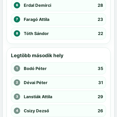
Erdal Demirci
28
Faragó Attila
23
Tóth Sándor
22
Legtöbb második hely
Bodó Péter
35
Dévai Péter
31
Lanstiák Attila
29
Csizy Dezső
26