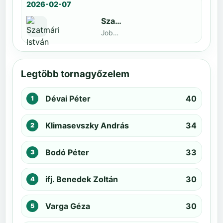
2026-02-07
Szatmári István
Jobbak · döntős: Kiss Barnabás
Legtöbb tornagyőzelem
Dévai Péter
40
Klimasevszky András
34
Bodó Péter
33
ifj. Benedek Zoltán
30
Varga Géza
30