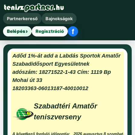
Partnerkereső
Bajnokságok
f
Belépés
Regisztráció
Facebook belépés
Adőd 1%-át add a Labdás Sportok Amatőr
Szabadidősport Egyesületnek
adószám: 18271522-1-43 Cím: 1119 Bp
Mohai út 33
18203363-06013187-40010012
Szabadtéri Amatőr
teniszverseny
A következő forduló időpontja:
2026 augusztus 8 szombat.