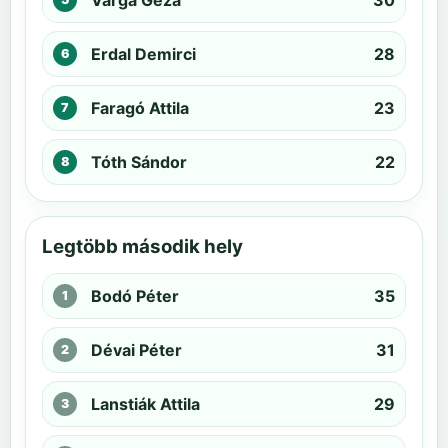
Varga Géza
30
Erdal Demirci
28
Faragó Attila
23
Tóth Sándor
22
Legtöbb második hely
Bodó Péter
35
Dévai Péter
31
Lanstiák Attila
29