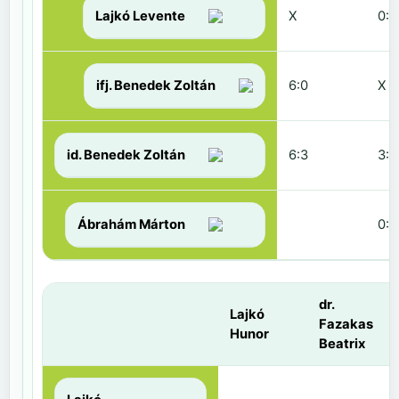
Lajkó Levente
X
0:6
ifj. Benedek Zoltán
6:0
X
id. Benedek Zoltán
6:3
3:6
Ábrahám Márton
0:6
dr.
Lajkó
Fazakas
Hunor
Beatrix