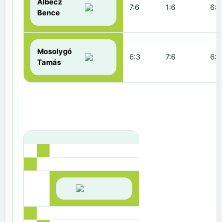
Albecz
7:6
1:6
6:3
Bence
Mosolygó
6:3
7:6
6:1
Tamás