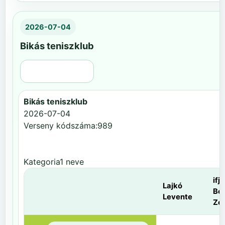
2026-07-04
Bikás teniszklub
Régi nézet
Bikás teniszklub
2026-07-04
Verseny kódszáma:989
Kategoria1 neve
ifj.
Lajkó
Be
Levente
Zol