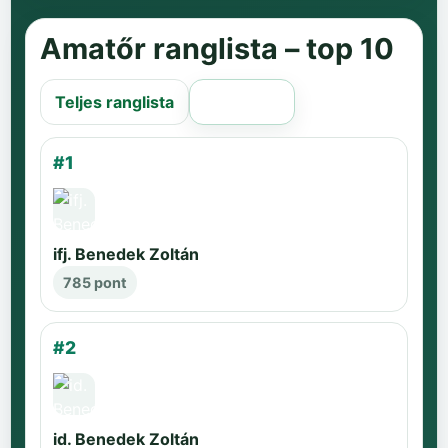
Amatőr ranglista – top 10
Teljes ranglista
Régi oldal
#1
ifj. Benedek Zoltán
785 pont
#2
id. Benedek Zoltán