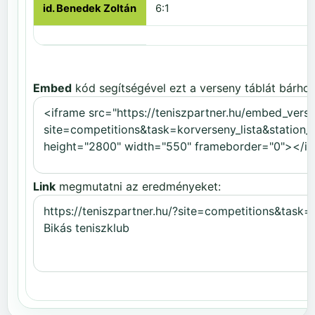
id. Benedek Zoltán
6:1
Embed
kód segítségével ezt a verseny táblát bárhov
Link
megmutatni az eredményeket: