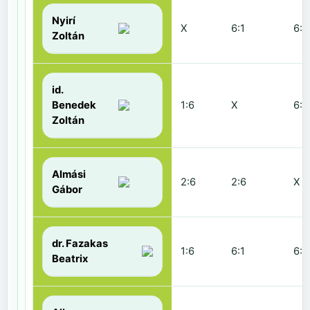
Nyirí
X
6:1
6:2
Zoltán
id.
Benedek
1:6
X
6:2
Zoltán
Almási
2:6
2:6
X
Gábor
dr. Fazakas
1:6
6:1
6:0
Beatrix