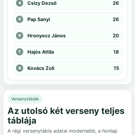
Csizy Dezső
26
Pap Sanyi
26
Hronyecz János
20
Hajós Attila
18
Kovács Zoli
15
Versenytáblák
Az utolsó két verseny teljes
táblája
A régi versenytábla adatai modernebb, a honlap