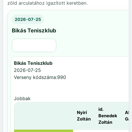
zöld arculatához igazított keretben.
2026-07-25
Bikás Teniszklub
Régi nézet
Bikás Teniszklub
2026-07-25
Verseny kódszáma:990
Jobbak
id.
Nyirí
Al
Benedek
Zoltán
Gá
Zoltán