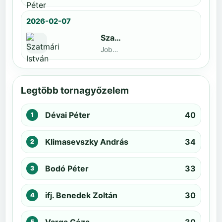
2026-02-07
Szatmári István
Jobbak · döntős: Kiss Barnabás
Legtöbb tornagyőzelem
Dévai Péter
40
Klimasevszky András
34
Bodó Péter
33
ifj. Benedek Zoltán
30