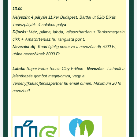
13.00
Helyszín: 4 pályán
11.ker Budapest, Bártfai út 52/b Bikás
Teniszpályák. 4 salakos pály
a
Méz, pálma, labda, választhatóan + Teniszmagazin
Díjazás:
cikk + Amatortenisz.hu ranglista pont.
Nevezési díj
: Kedd èjfèlig nevezve a nevezèsi díj 7000 Ft,
utána nevezôknek 8000 Ft.
Labda:
Super Extra Tennis Clay Edition
Nevezés:
Listánál a
jelentkezés gombot megnyomva, vagy a
verseny[kukac]teniszpartner.hu email címen. Maximum 20 fő
nevezhet!