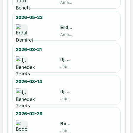
Amatőr · döntős: ifj. Benedek Zoltán
2026-05-23
Erdal Demirci
Amatőr · döntős: Enyedi Gergely
2026-03-21
ifj. Benedek Zoltán
Jobbak · döntős: Szatmári István
2026-03-14
ifj. Benedek Zoltán
Jobbak · döntős: id. Benedek Zoltán
2026-02-28
Bodó Péter
Jobbak · döntős: Kocsó Sándor