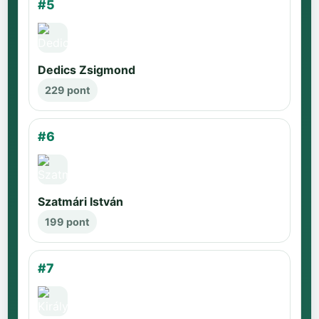
#5
Dedics Zsigmond
229 pont
#6
Szatmári István
199 pont
#7