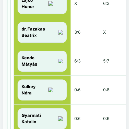
Lajkó
X
6:3
Hunor
dr. Fazakas
3:6
X
Beatrix
Kende
6:3
5:7
Mátyás
Külkey
0:6
0:6
Nóra
Gyarmati
0:6
0:6
Katalin